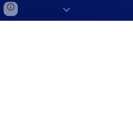
Noaの無料特典
他店には真似できないツアーとサービス
マスク選択可能
好きな色を選んで気分もアップ